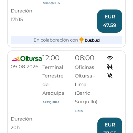
AREQUIPA
Duración:
EUR
17h15
47.59
En colaboración con
12:00
08:00
09-08-2026
Terminal
Oficinas
Terrestre
Oltursa -
de
Lima
Arequipa
(Barrio
Surquillo)
AREQUIPA
LIMA
Duración:
EUR
20h