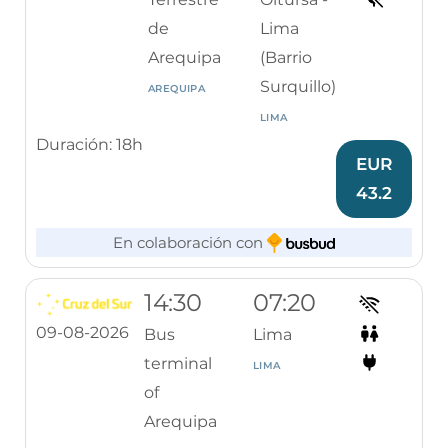
de
Lima
Arequipa
(Barrio
Surquillo)
AREQUIPA
LIMA
Duración: 18h
EUR
43.2
En colaboración con
14:30
07:20
09-08-2026
Bus
Lima
terminal
LIMA
of
Arequipa