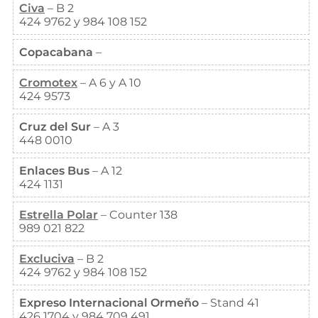
Civa
– B 2
424 9762 y 984 108 152
Copacabana
–
Cromotex
– A 6 y A 10
424 9573
Cruz del Sur
– A 3
448 0010
Enlaces Bus
– A 12
424 1131
Estrella Polar
– Counter 138
989 021 822
Excluciva
– B 2
424 9762 y 984 108 152
Expreso Internacional Ormeño
– Stand 41
426 1704 y 984 709 491