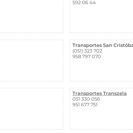
592 06 44
Transportes San Cristóba
(051) 323 702
958 797 070
Transportes Transzela
051 330 056
951 677 751