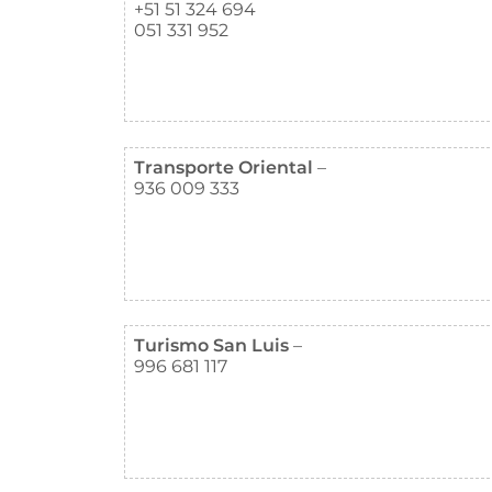
+51 51 324 694
051 331 952
Transporte Oriental
–
936 009 333
Turismo San Luis
–
996 681 117