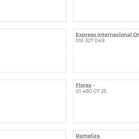
Expreso Internacional 
051 327 049
Flores
–
01 480 07 25
Romeliza