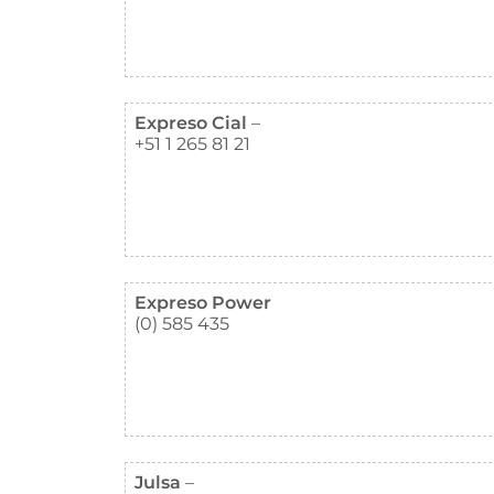
Expreso Cial
–
+51 1 265 81 21
Expreso Power
(0) 585 435
Julsa
–