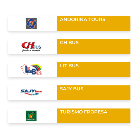
ANDORIÑA TOURS
GH BUS
LIT BUS
SAJY BUS
TURISMO FROPESA