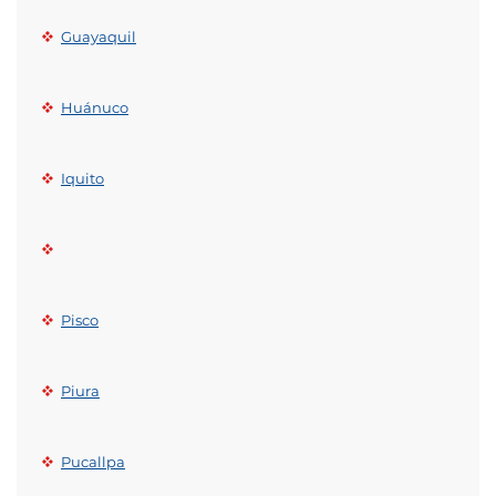
Guayaquil
Huánuco
Iquito
Pisco
Piura
Pucallpa